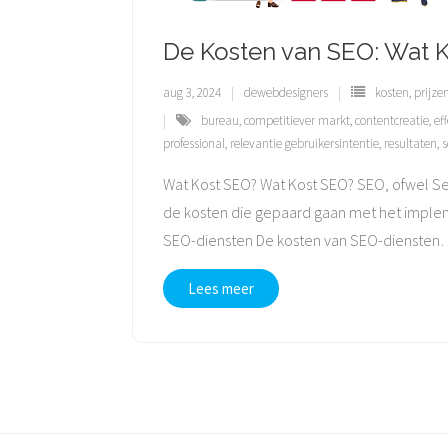
De Kosten van SEO: Wat K
aug 3, 2024
dewebdesigners
kosten
,
prijze
bureau
,
competitiever markt
,
contentcreatie
,
ef
professional
,
relevantie gebruikersintentie
,
resultaten
,
s
Wat Kost SEO? Wat Kost SEO? SEO, ofwel Sea
de kosten die gepaard gaan met het impleme
SEO-diensten De kosten van SEO-diensten
Lees meer