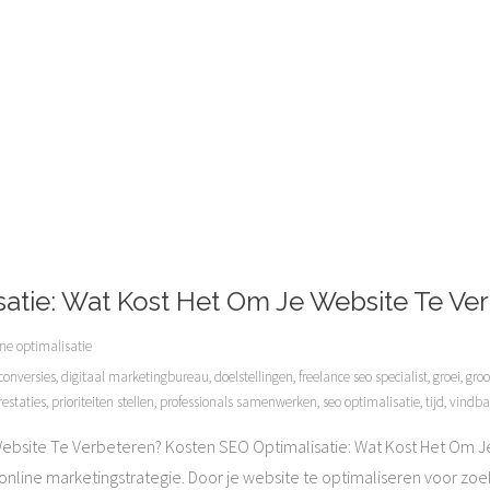
atie: Wat Kost Het Om Je Website Te Ve
e optimalisatie
conversies
,
digitaal marketingbureau
,
doelstellingen
,
freelance seo specialist
,
groei
,
groo
restaties
,
prioriteiten stellen
,
professionals samenwerken
,
seo optimalisatie
,
tijd
,
vindba
ebsite Te Verbeteren? Kosten SEO Optimalisatie: Wat Kost Het Om Je
nline marketingstrategie. Door je website te optimaliseren voor zoe