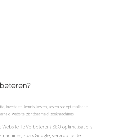
rbeteren?
tte
,
investeren
,
kennis
,
kosten
,
kosten seo optimalisatie
,
arheid
,
website
,
zichtbaarheid
,
zoekmachines
 Website Te Verbeteren? SEO optimalisatie is
kmachines, zoals Google, vergroot je de