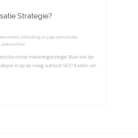
atie Strategie?
ieve content
,
linkbuilding
,
on-page optimalisatie
,
,
zoekmachines
volle online marketingstrategie. Maar wat zijn
ieper in op de vraag: wat kost SEO? Kosten van