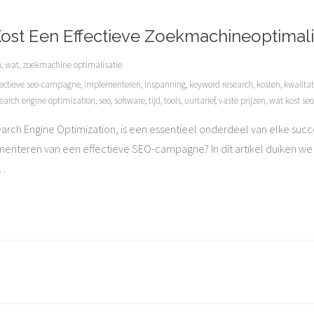
ost Een Effectieve Zoekmachineoptimalis
n
,
wat
,
zoekmachine optimalisatie
fectieve seo-campagne
,
implementeren
,
inspanning
,
keyword research
,
kosten
,
kwalitat
earch engine optimization
,
seo
,
software
,
tijd
,
tools
,
uurtarief
,
vaste prijzen
,
wat kost seo
rch Engine Optimization, is een essentieel onderdeel van elke succes
nteren van een effectieve SEO-campagne? In dit artikel duiken we d
…