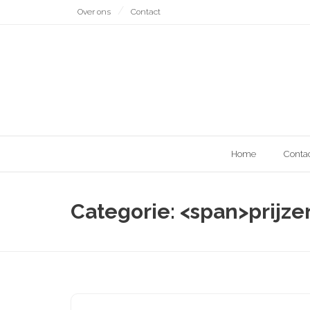
Naar
Over ons
Contact
de
inhoud
gaan
Home
Conta
Categorie: <span>prijz