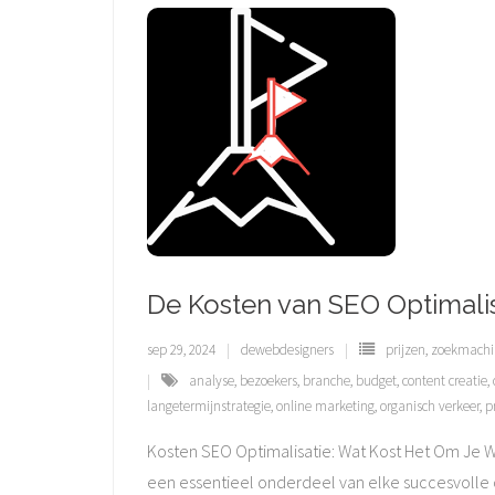
De Kosten van SEO Optimalis
sep 29, 2024
dewebdesigners
prijzen
,
zoekmachin
analyse
,
bezoekers
,
branche
,
budget
,
content creatie
,
langetermijnstrategie
,
online marketing
,
organisch verkeer
,
p
Kosten SEO Optimalisatie: Wat Kost Het Om Je W
een essentieel onderdeel van elke succesvolle o