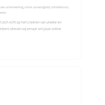
uwe samenwerking
,
online aanwezigheid
,
ontwikkelaars
,
twerp
ich richt op het creëren van unieke en
teers streven wij ernaar om jouw online