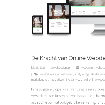
De Kracht van Online Webdes
feb 28, 2026
dewebdesigners
webdesign
,
website
aantrekkelijk
,
afbeeldingen
,
analyse
,
digitale strategi
merkidentiteit
,
navigatie
,
online aanwezigheid
,
online webd
In het digitale tijdperk van vandaag is een prof
verschil maken tussen het vasthouden van bezoe
aspect; het omvat ook gebruikerservaring, functi