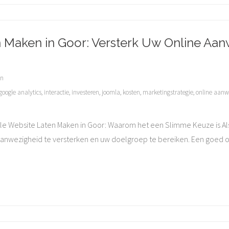
n Maken in Goor: Versterk Uw Online Aa
en
google analytics
,
interactie
,
investeren
,
joomla
,
kosten
,
marketingstrategie
,
online aanw
ele Website Laten Maken in Goor: Waarom het een Slimme Keuze is Als 
anwezigheid te versterken en uw doelgroep te bereiken. Een goed on