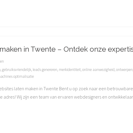
 maken in Twente – Ontdek onze expertis
ken
n
,
gebruiksvriendelijk
,
leads genereren
,
merkidentiteit
,
online aanwezigheid
,
ontwerpen
achines optimalisatie
ebsites laten maken in Twente Bent u op zoek naar een betrouwbare 
te adres! Wij zijn een team van ervaren webdesigners en ontwikkelaars