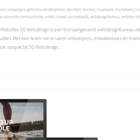
aren ontwerpers
,
gebruiksvriendelijkheid
,
identiteit
,
klanten
,
maatwerk
,
marketeers
,
na
ransparante communicatie
,
uniek
,
visueel aantrekkelijk
,
webdesignbureau
,
website on
 Websites SG Webdesign is een toonaangevend webdesignbureau dat z
saties. Met een team van ervaren ontwerpers, ontwikkelaars en marke
Onze aanpak bij SG Webdesign
…