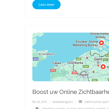
Lees meer
Boost uw Online Zichtbaarh
feb 26, 2025
dewebdesigners
zoekmachine optim
algoritme-updates
,
analyse
,
best practices
,
content
,
c