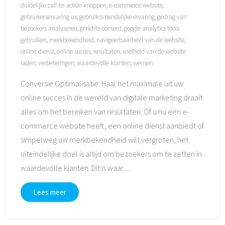
duidelijke call-to-action knoppen
,
e-commerce website
,
gebruikerservaring ux
,
gebruiksvriendelijke ervaring
,
gedrag van
bezoekers analyseren
,
gerichte content
,
google analytics tools
gebruiken
,
merkbekendheid
,
navigeerbaarheid van de website
,
online dienst
,
online succes
,
resultaten
,
snelheid van de website
laden
,
verbeteringen
,
waardevolle klanten
,
wensen
Conversie Optimalisatie: Haal het maximale uit uw
online succes In de wereld van digitale marketing draait
alles om het bereiken van resultaten. Of u nu een e-
commerce website heeft, een online dienst aanbiedt of
simpelweg uw merkbekendheid wilt vergroten, het
uiteindelijke doel is altijd om bezoekers om te zetten in
waardevolle klanten. Dit is waar
…
Lees meer