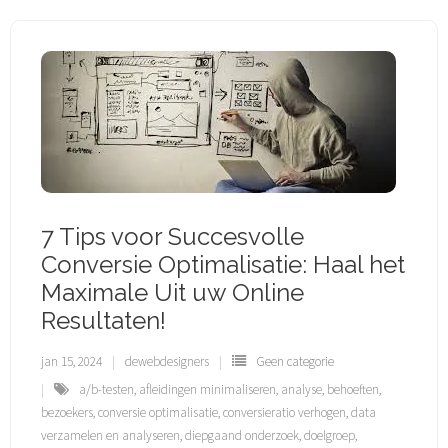
7 Tips voor Succesvolle
Conversie Optimalisatie: Haal het
Maximale Uit uw Online
Resultaten!
jan 15, 2024
dewebdesigners
Geen categorie
a/b-testen
,
afleidingen minimaliseren
,
analyse
,
behoeften
,
bezoekers
,
conversie optimalisatie
,
conversieratio verhogen
,
data
verzamelen en analyseren
,
diepgaand onderzoek
,
doelgroep
,