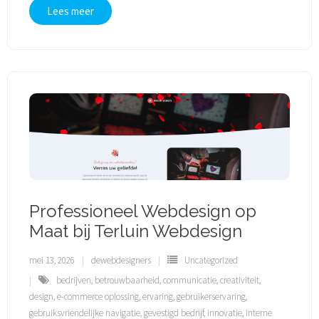
Lees meer
Professioneel Webdesign op
Maat bij Terluin Webdesign
mei 13, 2026
dewebdesigners
Uncategorized
bedrijven
,
betrouwbaarheid
,
communicatie
,
creativiteit
,
design
,
e-commerce oplossing
,
ervaring
,
gebruikerservaring
,
gebruiksvriendelijke navigatie
,
gevestigd bedrijf
,
innovatie
,
interne