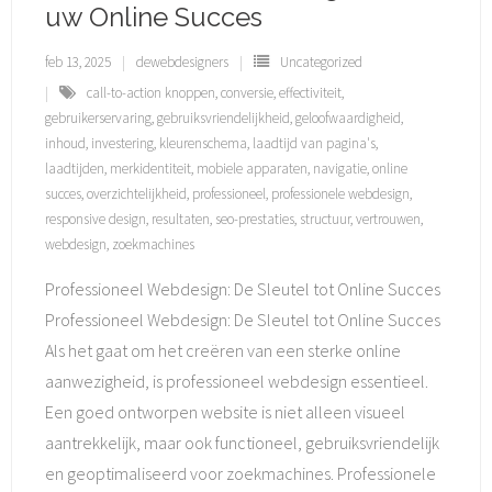
uw Online Succes
feb 13, 2025
dewebdesigners
Uncategorized
call-to-action knoppen
,
conversie
,
effectiviteit
,
gebruikerservaring
,
gebruiksvriendelijkheid
,
geloofwaardigheid
,
inhoud
,
investering
,
kleurenschema
,
laadtijd van pagina's
,
laadtijden
,
merkidentiteit
,
mobiele apparaten
,
navigatie
,
online
succes
,
overzichtelijkheid
,
professioneel
,
professionele webdesign
,
responsive design
,
resultaten
,
seo-prestaties
,
structuur
,
vertrouwen
,
webdesign
,
zoekmachines
Professioneel Webdesign: De Sleutel tot Online Succes
Professioneel Webdesign: De Sleutel tot Online Succes
Als het gaat om het creëren van een sterke online
aanwezigheid, is professioneel webdesign essentieel.
Een goed ontworpen website is niet alleen visueel
aantrekkelijk, maar ook functioneel, gebruiksvriendelijk
en geoptimaliseerd voor zoekmachines. Professionele