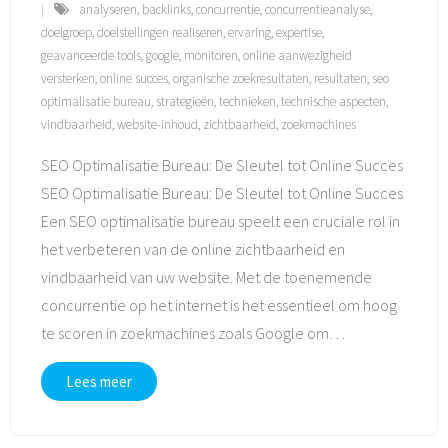
analyseren
,
backlinks
,
concurrentie
,
concurrentieanalyse
,
doelgroep
,
doelstellingen realiseren
,
ervaring
,
expertise
,
geavanceerde tools
,
google
,
monitoren
,
online aanwezigheid
versterken
,
online succes
,
organische zoekresultaten
,
resultaten
,
seo
optimalisatie bureau
,
strategieën
,
technieken
,
technische aspecten
,
vindbaarheid
,
website-inhoud
,
zichtbaarheid
,
zoekmachines
SEO Optimalisatie Bureau: De Sleutel tot Online Succes
SEO Optimalisatie Bureau: De Sleutel tot Online Succes
Een SEO optimalisatie bureau speelt een cruciale rol in
het verbeteren van de online zichtbaarheid en
vindbaarheid van uw website. Met de toenemende
concurrentie op het internet is het essentieel om hoog
te scoren in zoekmachines zoals Google om
…
Lees meer