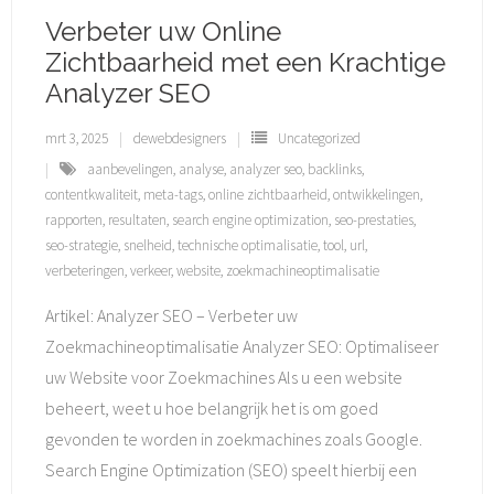
Verbeter uw Online
Zichtbaarheid met een Krachtige
Analyzer SEO
mrt 3, 2025
dewebdesigners
Uncategorized
aanbevelingen
,
analyse
,
analyzer seo
,
backlinks
,
contentkwaliteit
,
meta-tags
,
online zichtbaarheid
,
ontwikkelingen
,
rapporten
,
resultaten
,
search engine optimization
,
seo-prestaties
,
seo-strategie
,
snelheid
,
technische optimalisatie
,
tool
,
url
,
verbeteringen
,
verkeer
,
website
,
zoekmachineoptimalisatie
Artikel: Analyzer SEO – Verbeter uw
Zoekmachineoptimalisatie Analyzer SEO: Optimaliseer
uw Website voor Zoekmachines Als u een website
beheert, weet u hoe belangrijk het is om goed
gevonden te worden in zoekmachines zoals Google.
Search Engine Optimization (SEO) speelt hierbij een