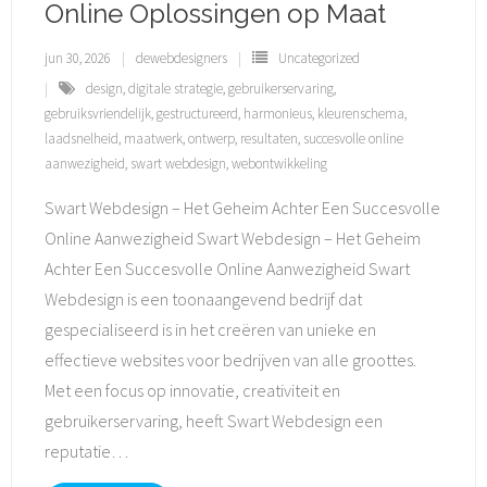
Online Oplossingen op Maat
jun 30, 2026
dewebdesigners
Uncategorized
design
,
digitale strategie
,
gebruikerservaring
,
gebruiksvriendelijk
,
gestructureerd
,
harmonieus
,
kleurenschema
,
laadsnelheid
,
maatwerk
,
ontwerp
,
resultaten
,
succesvolle online
aanwezigheid
,
swart webdesign
,
webontwikkeling
Swart Webdesign – Het Geheim Achter Een Succesvolle
Online Aanwezigheid Swart Webdesign – Het Geheim
Achter Een Succesvolle Online Aanwezigheid Swart
Webdesign is een toonaangevend bedrijf dat
gespecialiseerd is in het creëren van unieke en
effectieve websites voor bedrijven van alle groottes.
Met een focus op innovatie, creativiteit en
gebruikerservaring, heeft Swart Webdesign een
reputatie
…