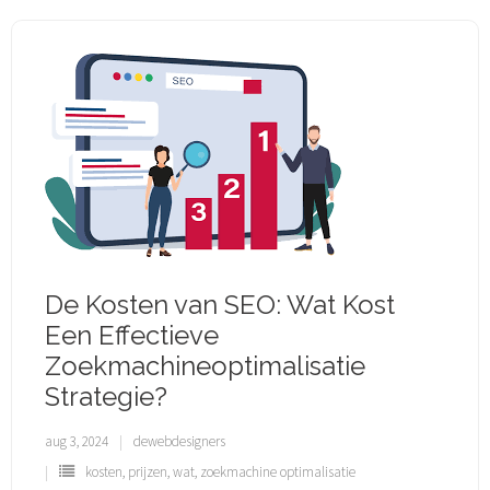
De Kosten van SEO: Wat Kost
Een Effectieve
Zoekmachineoptimalisatie
Strategie?
aug 3, 2024
dewebdesigners
kosten
,
prijzen
,
wat
,
zoekmachine optimalisatie