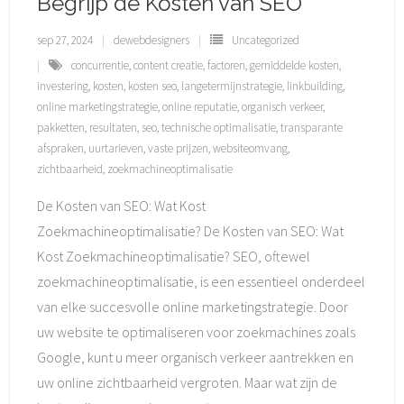
Begrijp de Kosten van SEO
sep 27, 2024
dewebdesigners
Uncategorized
concurrentie
,
content creatie
,
factoren
,
gemiddelde kosten
,
investering
,
kosten
,
kosten seo
,
langetermijnstrategie
,
linkbuilding
,
online marketingstrategie
,
online reputatie
,
organisch verkeer
,
pakketten
,
resultaten
,
seo
,
technische optimalisatie
,
transparante
afspraken
,
uurtarieven
,
vaste prijzen
,
websiteomvang
,
zichtbaarheid
,
zoekmachineoptimalisatie
De Kosten van SEO: Wat Kost
Zoekmachineoptimalisatie? De Kosten van SEO: Wat
Kost Zoekmachineoptimalisatie? SEO, oftewel
zoekmachineoptimalisatie, is een essentieel onderdeel
van elke succesvolle online marketingstrategie. Door
uw website te optimaliseren voor zoekmachines zoals
Google, kunt u meer organisch verkeer aantrekken en
uw online zichtbaarheid vergroten. Maar wat zijn de