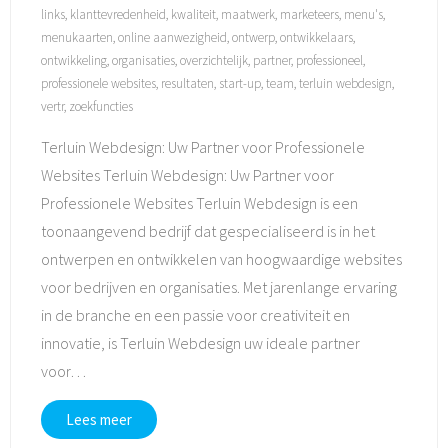
links
,
klanttevredenheid
,
kwaliteit
,
maatwerk
,
marketeers
,
menu's
,
menukaarten
,
online aanwezigheid
,
ontwerp
,
ontwikkelaars
,
ontwikkeling
,
organisaties
,
overzichtelijk
,
partner
,
professioneel
,
professionele websites
,
resultaten
,
start-up
,
team
,
terluin webdesign
,
vertr
,
zoekfuncties
Terluin Webdesign: Uw Partner voor Professionele
Websites Terluin Webdesign: Uw Partner voor
Professionele Websites Terluin Webdesign is een
toonaangevend bedrijf dat gespecialiseerd is in het
ontwerpen en ontwikkelen van hoogwaardige websites
voor bedrijven en organisaties. Met jarenlange ervaring
in de branche en een passie voor creativiteit en
innovatie, is Terluin Webdesign uw ideale partner
voor
…
Lees meer