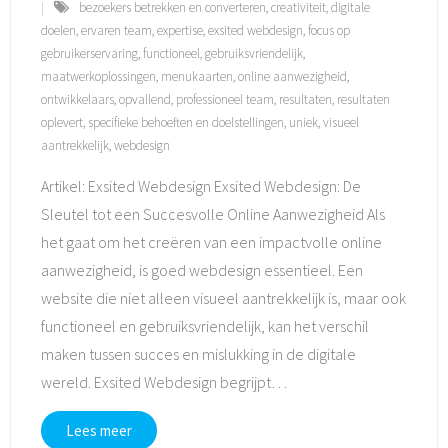
bezoekers betrekken en converteren
,
creativiteit
,
digitale
doelen
,
ervaren team
,
expertise
,
exsited webdesign
,
focus op
gebruikerservaring
,
functioneel
,
gebruiksvriendelijk
,
maatwerkoplossingen
,
menukaarten
,
online aanwezigheid
,
ontwikkelaars
,
opvallend
,
professioneel team
,
resultaten
,
resultaten
oplevert
,
specifieke behoeften en doelstellingen
,
uniek
,
visueel
aantrekkelijk
,
webdesign
Artikel: Exsited Webdesign Exsited Webdesign: De
Sleutel tot een Succesvolle Online Aanwezigheid Als
het gaat om het creëren van een impactvolle online
aanwezigheid, is goed webdesign essentieel. Een
website die niet alleen visueel aantrekkelijk is, maar ook
functioneel en gebruiksvriendelijk, kan het verschil
maken tussen succes en mislukking in de digitale
wereld. Exsited Webdesign begrijpt
…
Lees meer