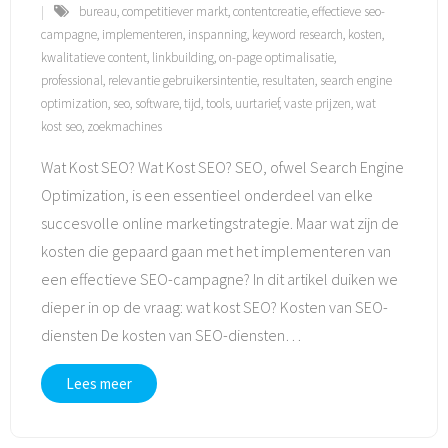
bureau
,
competitiever markt
,
contentcreatie
,
effectieve seo-
campagne
,
implementeren
,
inspanning
,
keyword research
,
kosten
,
kwalitatieve content
,
linkbuilding
,
on-page optimalisatie
,
professional
,
relevantie gebruikersintentie
,
resultaten
,
search engine
optimization
,
seo
,
software
,
tijd
,
tools
,
uurtarief
,
vaste prijzen
,
wat
kost seo
,
zoekmachines
Wat Kost SEO? Wat Kost SEO? SEO, ofwel Search Engine
Optimization, is een essentieel onderdeel van elke
succesvolle online marketingstrategie. Maar wat zijn de
kosten die gepaard gaan met het implementeren van
een effectieve SEO-campagne? In dit artikel duiken we
dieper in op de vraag: wat kost SEO? Kosten van SEO-
diensten De kosten van SEO-diensten
…
Lees meer