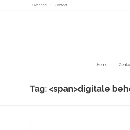
Naar
Over ons
Contact
de
inhoud
gaan
Home
Conta
Tag: <span>digitale be