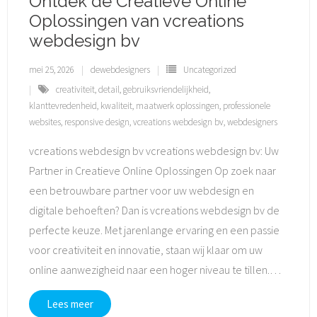
Ontdek de Creatieve Online
Oplossingen van vcreations
webdesign bv
mei 25, 2026
dewebdesigners
Uncategorized
creativiteit
,
detail
,
gebruiksvriendelijkheid
,
klanttevredenheid
,
kwaliteit
,
maatwerk oplossingen
,
professionele
websites
,
responsive design
,
vcreations webdesign bv
,
webdesigners
vcreations webdesign bv vcreations webdesign bv: Uw
Partner in Creatieve Online Oplossingen Op zoek naar
een betrouwbare partner voor uw webdesign en
digitale behoeften? Dan is vcreations webdesign bv de
perfecte keuze. Met jarenlange ervaring en een passie
voor creativiteit en innovatie, staan wij klaar om uw
online aanwezigheid naar een hoger niveau te tillen.
…
Lees meer