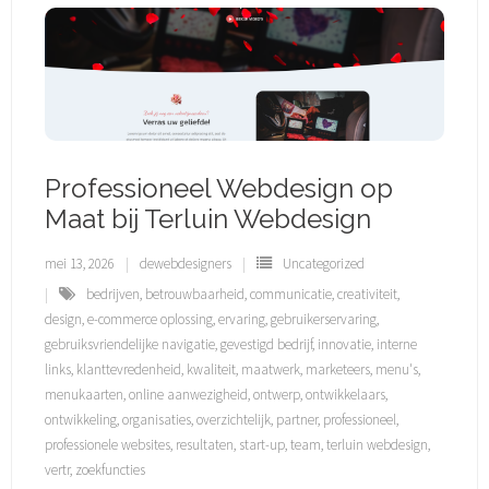
Professioneel Webdesign op
Maat bij Terluin Webdesign
mei 13, 2026
dewebdesigners
Uncategorized
bedrijven
,
betrouwbaarheid
,
communicatie
,
creativiteit
,
design
,
e-commerce oplossing
,
ervaring
,
gebruikerservaring
,
gebruiksvriendelijke navigatie
,
gevestigd bedrijf
,
innovatie
,
interne
links
,
klanttevredenheid
,
kwaliteit
,
maatwerk
,
marketeers
,
menu's
,
menukaarten
,
online aanwezigheid
,
ontwerp
,
ontwikkelaars
,
ontwikkeling
,
organisaties
,
overzichtelijk
,
partner
,
professioneel
,
professionele websites
,
resultaten
,
start-up
,
team
,
terluin webdesign
,
vertr
,
zoekfuncties