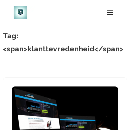
Naar
de
inhoud
gaan
Tag:
<span>klanttevredenheid</span>