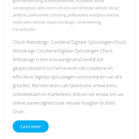
gebruikerservaring
,
klanttevredenheid
,
maatwerk
,
online
aanwezigheid
,
open communicatie
,
overzichtelijke website layout
,
perfectie
,
professionele uitstraling
,
professionele wordpress website
,
responsieve website
,
responsive design
,
samenwerking
,
transparantie
Chuck Webdesign: Creatieve Digitale Oplossingen Chuck
Webdesign: Creatieve Digitale Oplossingen Chuck
Webdesign is een toonaangevend bedrijf dat
gespecialiseerd is in het leveren van creatieve en
effectieve digitale oplossingen voor bedrijven van alle
groottes. Met een team van talentvolle ontwerpers,
ontwikkelaars en marketeers streven we ernaar om uw
online aanwezigheid naar nieuwe hoogten te tillen.
Onze
…
Lees meer