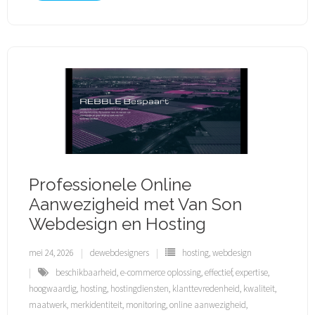
Professionele Online
Aanwezigheid met Van Son
Webdesign en Hosting
mei 24, 2026
dewebdesigners
hosting
,
webdesign
beschikbaarheid
,
e-commerce oplossing
,
effectief
,
expertise
,
hoogwaardig
,
hosting
,
hostingdiensten
,
klanttevredenheid
,
kwaliteit
,
maatwerk
,
merkidentiteit
,
monitoring
,
online aanwezigheid
,