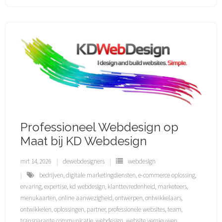
Professioneel Webdesign op
Maat bij KD Webdesign
mrt 14, 2026
dewebdesigners
webdesign
bedrijven
,
digitale marketingdiensten
,
e-commerce oplossing
,
ervaring
,
expertise
,
kd webdesign
,
klanttevredenheid
,
marketeers
,
menukaarten
,
online aanwezigheid
,
ontwerpen
,
ontwikkelaars
,
ontwikkelen
,
oplossingen
,
partner
,
professionele websites
,
team
,
transparante communicatie
,
webdesign
,
website vernieuwen