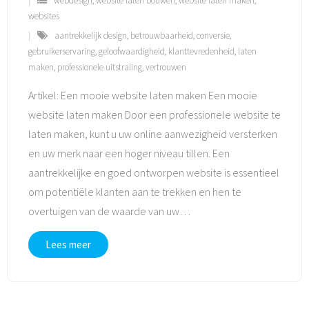
webdesign
,
website laten bouwen
,
website laten maken
,
websites
aantrekkelijk design
,
betrouwbaarheid
,
conversie
,
gebruikerservaring
,
geloofwaardigheid
,
klanttevredenheid
,
laten
maken
,
professionele uitstraling
,
vertrouwen
Artikel: Een mooie website laten maken Een mooie
website laten maken Door een professionele website te
laten maken, kunt u uw online aanwezigheid versterken
en uw merk naar een hoger niveau tillen. Een
aantrekkelijke en goed ontworpen website is essentieel
om potentiële klanten aan te trekken en hen te
overtuigen van de waarde van uw
…
Lees meer