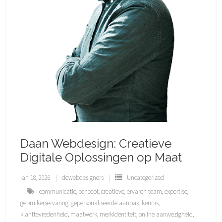
Daan Webdesign: Creatieve
Digitale Oplossingen op Maat
jan 18, 2026
dewebdesigners
Uncategorized
communicatie
,
concept
,
creatieve
,
ervaren team
,
expertise
,
gebruikerservaring
,
gepersonaliseerde aanpak
,
kennis
,
klanttevredenheid
,
maatwerk
,
merkidentiteit
,
online aanwezigheid
,