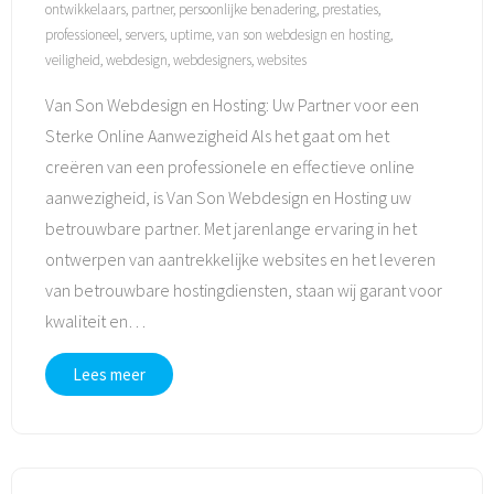
ontwikkelaars
,
partner
,
persoonlijke benadering
,
prestaties
,
professioneel
,
servers
,
uptime
,
van son webdesign en hosting
,
veiligheid
,
webdesign
,
webdesigners
,
websites
Van Son Webdesign en Hosting: Uw Partner voor een
Sterke Online Aanwezigheid Als het gaat om het
creëren van een professionele en effectieve online
aanwezigheid, is Van Son Webdesign en Hosting uw
betrouwbare partner. Met jarenlange ervaring in het
ontwerpen van aantrekkelijke websites en het leveren
van betrouwbare hostingdiensten, staan wij garant voor
kwaliteit en
…
Lees meer