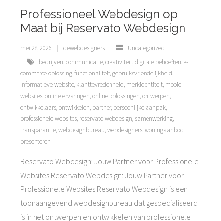
Professioneel Webdesign op
Maat bij Reservato Webdesign
mei 28, 2026
dewebdesigners
Uncategorized
bedrijven
,
communicatie
,
creativiteit
,
digitale behoeften
,
e-
commerce oplossing
,
functionaliteit
,
gebruiksvriendelijkheid
,
informatieve website
,
klanttevredenheid
,
merkidentiteit
,
mooie
websites
,
online ervaringen
,
online oplossingen
,
ontwerpen
,
ontwikkelaars
,
ontwikkelen
,
partner
,
persoonlijke aanpak
,
professionele websites
,
reservato webdesign
,
samenwerking
,
transparantie
,
webdesignbureau
,
webdesigners
,
woningaanbod
presenteren
Reservato Webdesign: Jouw Partner voor Professionele
Websites Reservato Webdesign: Jouw Partner voor
Professionele Websites Reservato Webdesign is een
toonaangevend webdesignbureau dat gespecialiseerd
is in het ontwerpen en ontwikkelen van professionele