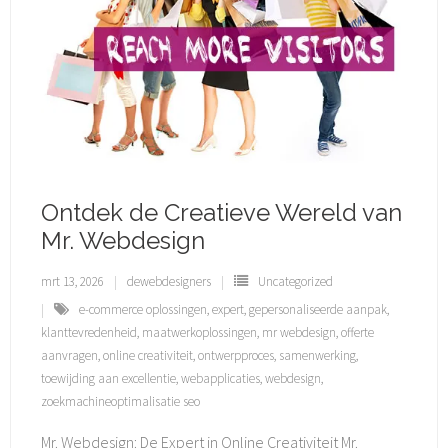
Ontdek de Creatieve Wereld van
Mr. Webdesign
mrt 13, 2026
dewebdesigners
Uncategorized
e-commerce oplossingen
,
expert
,
gepersonaliseerde aanpak
,
klanttevredenheid
,
maatwerkoplossingen
,
mr webdesign
,
offerte
aanvragen
,
online creativiteit
,
ontwerpproces
,
samenwerking
,
toewijding aan excellentie
,
webapplicaties
,
webdesign
,
zoekmachineoptimalisatie seo
Mr. Webdesign: De Expert in Online Creativiteit Mr.