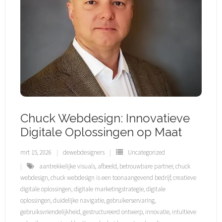
Chuck Webdesign: Innovatieve
Digitale Oplossingen op Maat
mrt 15, 2026
dewebdesigners
Uncategorized
aantrekkelijke visuals
,
afbeeld
,
betrouwbare partner
,
chuck
webdesign
,
chuck webdesign is een toonaangevend bedrijf
,
creatieve
digitale oplossingen
,
digitale marketingstrategie
,
digitale
oplossingen
,
duidelijke navigatie
,
gebruikerservaring
,
gebruiksvriendelijkheid
,
gestructureerd ontwerp
,
innovatie
,
intuïtieve