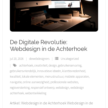
De Digitale Revolutie:
Webdesign in de Achterhoek
jul 20, 2026
dewebdesigners
Uncategorized
achterhoek
,
creativiteit
,
design
,
gebruikerservaring
,
gebruikersvriendelijk
,
innovatieve ideeën
,
klanttevredenheid
,
kwaliteit
,
lokale elementen
,
menustructuur
,
mobiele apparaten
,
navigatie
,
online aanwezigheid
,
professionele websites
,
regioversterking
,
responsief ontwerp
,
webdesign
,
webdesign
achterhoek
,
webontwikkeling
Artikel: Webdesign in de Achterhoek Webdesign in de