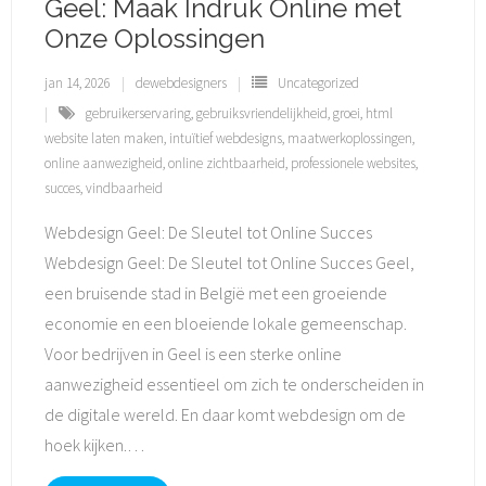
Geel: Maak Indruk Online met
Onze Oplossingen
jan 14, 2026
dewebdesigners
Uncategorized
gebruikerservaring
,
gebruiksvriendelijkheid
,
groei
,
html
website laten maken
,
intuïtief webdesigns
,
maatwerkoplossingen
,
online aanwezigheid
,
online zichtbaarheid
,
professionele websites
,
succes
,
vindbaarheid
Webdesign Geel: De Sleutel tot Online Succes
Webdesign Geel: De Sleutel tot Online Succes Geel,
een bruisende stad in België met een groeiende
economie en een bloeiende lokale gemeenschap.
Voor bedrijven in Geel is een sterke online
aanwezigheid essentieel om zich te onderscheiden in
de digitale wereld. En daar komt webdesign om de
hoek kijken.
…