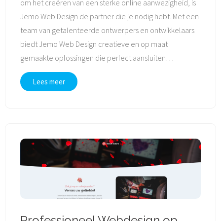
om het creëren van een sterke online aanwezigheid, is
Jemo Web Design de partner die je nodig hebt. Met een
team van getalenteerde ontwerpers en ontwikkelaars
biedt Jemo Web Design creatieve en op maat
gemaakte oplossingen die perfect aansluiten
…
Lees meer
Professioneel Webdesign op