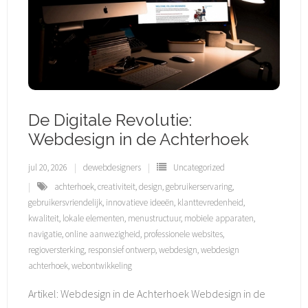
De Digitale Revolutie:
Webdesign in de Achterhoek
jul 20, 2026
dewebdesigners
Uncategorized
achterhoek
,
creativiteit
,
design
,
gebruikerservaring
,
gebruikersvriendelijk
,
innovatieve ideeën
,
klanttevredenheid
,
kwaliteit
,
lokale elementen
,
menustructuur
,
mobiele apparaten
,
navigatie
,
online aanwezigheid
,
professionele websites
,
regioversterking
,
responsief ontwerp
,
webdesign
,
webdesign
achterhoek
,
webontwikkeling
Artikel: Webdesign in de Achterhoek Webdesign in de