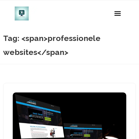
Naar
de
inhoud
gaan
Tag: <span>professionele
websites</span>