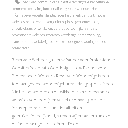
bedrijven
,
communicatie
,
creativiteit
,
digitale behoeften
,
e-
commerce oplossing
,
functionaliteit
,
gebruiksvriendelijkheid
,
informatieve website
,
klanttevredenheid
,
merkidentiteit
,
mooie
websites
,
online ervaringen
,
online oplossingen
,
ontwerpen
,
ontwikkelaars
,
ontwikkelen
,
partner
,
persoonlijke aanpak
,
professionele websites
,
reservato webdesign
,
samenwerking
,
transparantie
,
webdesignbureau
,
webdesigners
,
woningaanbod
presenteren
Reservato Webdesign: Jouw Partner voor Professionele
Websites Reservato Webdesign: Jouw Partner voor
Professionele Websites Reservato Webdesign is een
toonaangevend webdesignbureau dat gespecialiseerd
is in het ontwerpen en ontwikkelen van professionele
websites voor bedrijven van elke omvang. Met een
focus op creativiteit, functionaliteit en
gebruiksvriendelijkheid, streven wij ernaar om unieke
online ervaringen te creëren die de
…