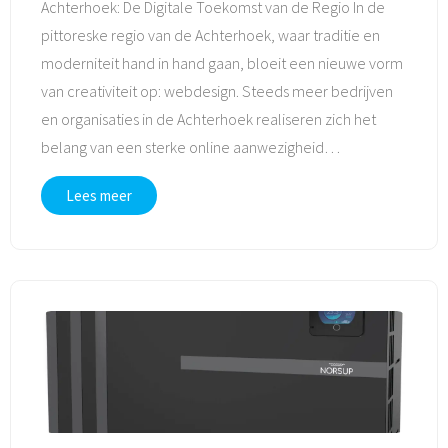
Achterhoek: De Digitale Toekomst van de Regio In de
pittoreske regio van de Achterhoek, waar traditie en
moderniteit hand in hand gaan, bloeit een nieuwe vorm
van creativiteit op: webdesign. Steeds meer bedrijven
en organisaties in de Achterhoek realiseren zich het
belang van een sterke online aanwezigheid
…
Lees meer