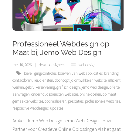
Professioneel Webdesign op
Maat bij Jemo Web Design
mei 16, 2026
dewebdesigners
webdesign
beveiligingscontroles
,
bouwen van webapplicaties
,
branding
,
contactformulier
,
diensten
,
doorlooptijd ontwikkelen website
,
efficiënt
werken
,
gebruikerservaring
,
grafisch design
,
jemo web design
,
offerte
aanvragen
,
onderhoudsdiensten websites
,
online doelen
,
op maat
gemaakte websites
,
optimaliseren
,
prestaties
,
professionele websites
,
responsive webdesigns
,
updates
Artikel: Jemo Web Design Jemo Web Design: Jouw
Partner voor Creatieve Online Oplossingen Als het gaat