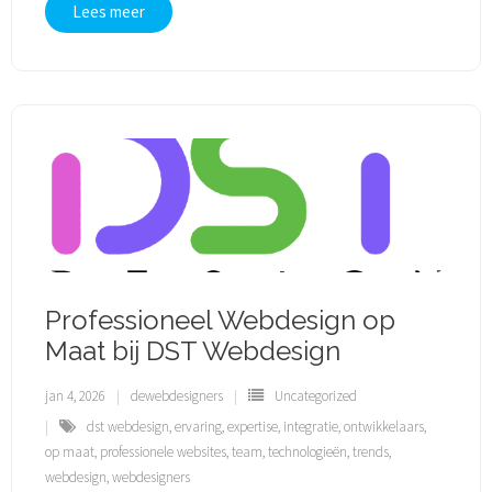
Lees meer
Professioneel Webdesign op
Maat bij DST Webdesign
jan 4, 2026
dewebdesigners
Uncategorized
dst webdesign
,
ervaring
,
expertise
,
integratie
,
ontwikkelaars
,
op maat
,
professionele websites
,
team
,
technologieën
,
trends
,
webdesign
,
webdesigners