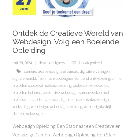
Ontdek de Creatieve Wereld van
Webdesign: Volg een Boeiende
Opleiding
mrt 20, 2024
dewebdesigners
Uncategorized
carrière
,
creatieve
,
digitaal bureau
,
digitale ervaringen
,
digitale wereld
,
freelance webdesigner
,
front-end ontwikkeling
,
online
projecten succesvol maken
,
opleiding
,
professionele websites
,
projecten beheren
,
responsive webdesign
,
samenwerken met
professionals
,
technische vaardigheden
,
user interface design
,
veelzijdige
,
webdesign
,
webdesign opleiding
,
webdesignbedrijf
starten
,
webdesigners
Webdesign Opleiding: Een Stap naar een Creatieve en
Veelzijdige Carrière Webdesign Opleiding: Een Stap