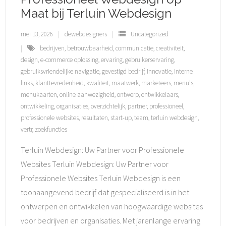
Maat bij Terluin Webdesign
mei 13, 2026
dewebdesigners
Uncategorized
bedrijven
,
betrouwbaarheid
,
communicatie
,
creativiteit
,
design
,
e-commerce oplossing
,
ervaring
,
gebruikerservaring
,
gebruiksvriendelijke navigatie
,
gevestigd bedrijf
,
innovatie
,
interne
links
,
klanttevredenheid
,
kwaliteit
,
maatwerk
,
marketeers
,
menu's
,
menukaarten
,
online aanwezigheid
,
ontwerp
,
ontwikkelaars
,
ontwikkeling
,
organisaties
,
overzichtelijk
,
partner
,
professioneel
,
professionele websites
,
resultaten
,
start-up
,
team
,
terluin webdesign
,
vertr
,
zoekfuncties
Terluin Webdesign: Uw Partner voor Professionele
Websites Terluin Webdesign: Uw Partner voor
Professionele Websites Terluin Webdesign is een
toonaangevend bedrijf dat gespecialiseerd is in het
ontwerpen en ontwikkelen van hoogwaardige websites
voor bedrijven en organisaties. Met jarenlange ervaring