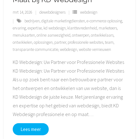
mrt 14, 2026
dewebdesigners
webdesign
bedrijven
,
digitale marketingdiensten
,
e-commerce oplossing
,
ervaring
,
expertise
,
kd webdesign
,
klanttevredenheid
,
marketeers
,
menukaarten
,
online aanwezigheid
,
ontwerpen
,
ontwikkelaars
,
ontwikkelen
,
oplossingen
,
partner
,
professionele websites
,
team
,
transparante communicatie
,
webdesign
,
website vernieuwen
KD Webdesign: Uw Partner voor Professionele Websites
KD Webdesign: Uw Partner voor Professionele Websites
Als u op zoek bent naar een betrouwbare partner voor
het ontwerpen en ontwikkelen van uw website, dan is
KD Webdesign de juiste keuze. Met jarenlange ervaring
en expertise op het gebied van webdesign, biedt KD
Webdesign professionele en op maat
…
Lees meer