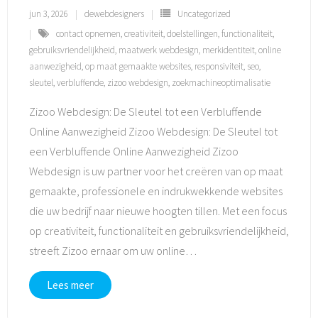
jun 3, 2026
dewebdesigners
Uncategorized
contact opnemen
,
creativiteit
,
doelstellingen
,
functionaliteit
,
gebruiksvriendelijkheid
,
maatwerk webdesign
,
merkidentiteit
,
online
aanwezigheid
,
op maat gemaakte websites
,
responsiviteit
,
seo
,
sleutel
,
verbluffende
,
zizoo webdesign
,
zoekmachineoptimalisatie
Zizoo Webdesign: De Sleutel tot een Verbluffende
Online Aanwezigheid Zizoo Webdesign: De Sleutel tot
een Verbluffende Online Aanwezigheid Zizoo
Webdesign is uw partner voor het creëren van op maat
gemaakte, professionele en indrukwekkende websites
die uw bedrijf naar nieuwe hoogten tillen. Met een focus
op creativiteit, functionaliteit en gebruiksvriendelijkheid,
streeft Zizoo ernaar om uw online
…
Lees meer