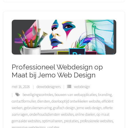
Professioneel Webdesign op
Maat bij Jemo Web Design
mei 16, 2026
dewebdesigners
webdesign
beveiligingscontroles
,
bouwen van webapplicaties
,
branding
,
contactformulier
,
diensten
,
doorlooptijd ontwikkelen website
,
efficiënt
werken
,
gebruikerservaring
,
grafisch design
,
jemo web design
,
offerte
aanvragen
,
onderhoudsdiensten websites
,
online doelen
,
op maat
gemaakte websites
,
optimaliseren
,
prestaties
,
professionele websites
,
responsive webdesigns
,
updates