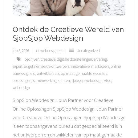
Ontdek de Creatieve Wereld van
SjopSjop Webdesign
feb 5, 2026
dewebdesigners
Uncategorized
bedrijven
,
creatieve
,
digitale doelstellingen
,
ervaring
,
expertise
,
getalenteerde ontwerpers
,
innovatieve
,
marketeers
,
online
aanwezigheid
,
ontwikkelaars
,
op maat gemaakte websites
,
oplossingen
,
samenwerking klanten
,
sjopsjop webdesign
,
visie
,
webdesign
SjopSjop Webdesign: Jouw Partner voor Creatieve
Online Oplossingen SjopSjop Webdesign: Jouw Partner
voor Creatieve Online Oplossingen SjopSjop Webdesign
is een toonaangevend bureau dat gespecialiseerd is in
het ontwerpen en ontwikkelen van op maat gemaakte