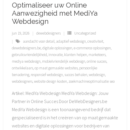
Optimaliseer uw Online
Aanwezigheid met MediYa
Webdesign
jun 19, 2026
dewebdesigners
Uncategorized
aandacht voor detail
,
adaptief webdesign
,
creativiteit
,
dewebdesigners.be
,
digitale oplossingen
,
e-commerce oplossingen
,
gebruiksvriendelijkheid
,
innovatie
,
klanten helpen
,
marketeers
,
mediya webdesign
,
mobielvriendelijk webdesign
,
online succes
,
ontwikkelaars
,
op maat gemaakte websites
,
persoonlijke
benadering
,
responsief webdesign
,
succes behalen
,
webdesign
,
webdesigners
,
website design kosten
,
zoekmachineoptimalisatie seo
Artikel: MediYa Webdesign MediYa Webdesign: Jouw
Partner in Online Succes Door DeWebDesigners.be
MediYa Webdesign is een toonaangevend bedrijf dat
gespecialiseerd is in het creëren van op maat gemaakte
websites en digitale oplossingen voor bedrijven van