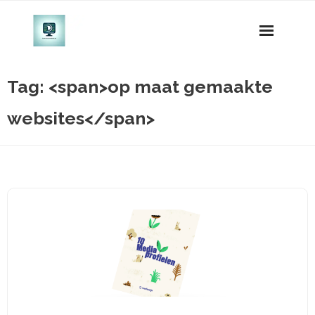
Naar
de
inhoud
gaan
Tag: <span>op maat gemaakte
websites</span>