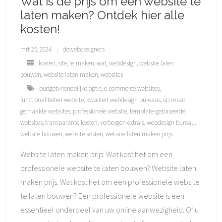
Wat is de prijs om een website te
laten maken? Ontdek hier alle
kosten!
mrt 25, 2024
dewebdesigners
kosten
,
site
,
te maken
,
wat
,
webdesign
,
website laten
bouwen
,
website laten maken
,
websites
budgetvriendelijke optie
,
e-commerce websites
,
functionaliteiten website
,
kwaliteit webdesign bureaus
,
op maat
gemaakte websites
,
professionele website
,
template-gebaseerde
websites
,
transparante kosten
,
verborgen extra's
,
webdesign bureau
,
website bouwen
,
website kosten
,
website laten maken prijs
Website laten maken prijs: Wat kost het om een
professionele website te laten bouwen? Website laten
maken prijs: Wat kost het om een professionele website
te laten bouwen? Een professionele website is een
essentieel onderdeel van uw online aanwezigheid. Of u